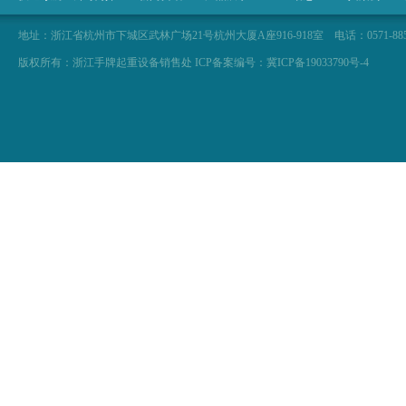
地址：浙江省杭州市下城区武林广场21号杭州大厦A座916-918室 电话：0571-88566929 057
版权所有：浙江手牌起重设备销售处 ICP备案编号：冀ICP备19033790号-4