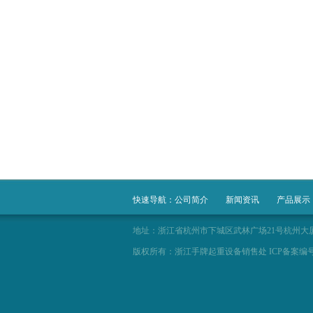
快速导航：
公司简介
新闻资讯
产品展示
地址：浙江省杭州市下城区武林广场21号杭州大厦A座916-918
版权所有：浙江手牌起重设备销售处 ICP备案编号：冀I