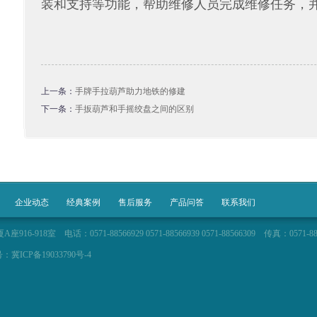
装和支持等功能，帮助维修人员完成维修任务，
上一条：
手牌手拉葫芦助力地铁的修建
下一条：
手扳葫芦和手摇绞盘之间的区别
企业动态
经典案例
售后服务
产品问答
联系我们
室 电话：0571-88566929 0571-88566939 0571-88566309 传真：0571-885
CP备19033790号-4