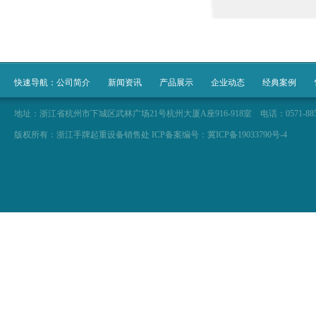
快速导航：
公司简介
新闻资讯
产品展示
企业动态
经典案例
地址：浙江省杭州市下城区武林广场21号杭州大厦A座916-918室 电话：0571-88566929 057
版权所有：浙江手牌起重设备销售处 ICP备案编号：冀ICP备19033790号-4