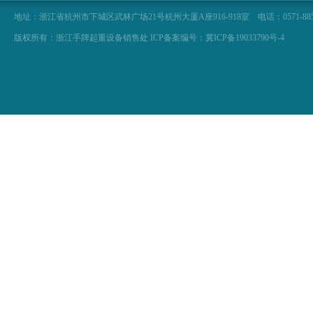
地址：浙江省杭州市下城区武林广场21号杭州大厦A座916-918室 电话：0571-88566929 057
版权所有：浙江手牌起重设备销售处 ICP备案编号：冀ICP备19033790号-4