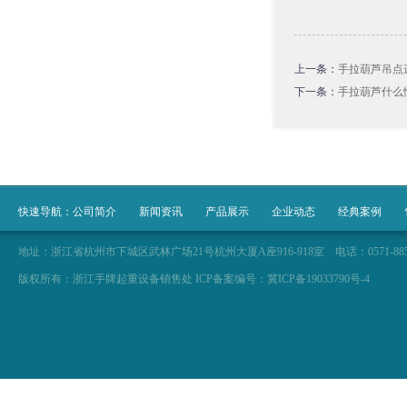
上一条：
手拉葫芦吊点
下一条：
手拉葫芦什么
快速导航：
公司简介
新闻资讯
产品展示
企业动态
经典案例
地址：浙江省杭州市下城区武林广场21号杭州大厦A座916-918室 电话：0571-88566929 057
版权所有：浙江手牌起重设备销售处 ICP备案编号：冀ICP备19033790号-4